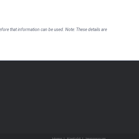
fore that information can be used. Note: These details are
Home
Kontakt
Impressum