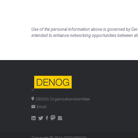
Use of the personal information above is governed by Germ
intended to enhance networking opportunities between a
DENOG Organisationskomittee
Email
Copyright © 2011-2022
DENOG